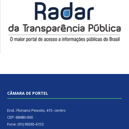
CÂMARA DE PORTEL
End.: Floriano Peixoto, 415- centro
CEP: 68480-000
Fone: (91) 99365-6153