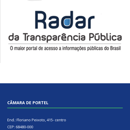
CÂMARA DE PORTEL
End.: Floriano Peixoto, 415- centro
CEP: 68480-000