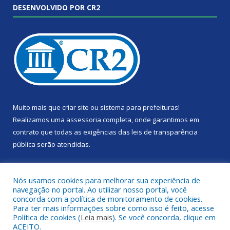
DESENVOLVIDO POR CR2
Muito mais que
criar site
ou
sistema para prefeituras
!
Realizamos uma
assessoria
completa, onde garantimos em
contrato que todas as exigências das
leis de transparência
pública
serão atendidas.
Conheça o
PNTP
e o
Radar da Transparência Pública
Nós usamos cookies para melhorar sua experiência de
navegação no portal. Ao utilizar nosso portal, você
concorda com a política de monitoramento de cookies.
Para ter mais informações sobre como isso é feito, acesse
Política de cookies (
Leia mais
). Se você concorda, clique em
Todos os direitos reservados a Câmara Municipal de Portel.
ACEITO.