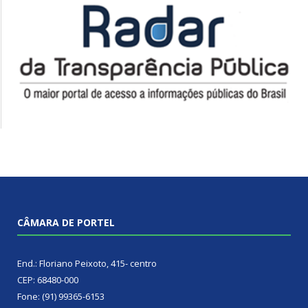
CÂMARA DE PORTEL
End.: Floriano Peixoto, 415- centro
CEP: 68480-000
Fone: (91) 99365-6153