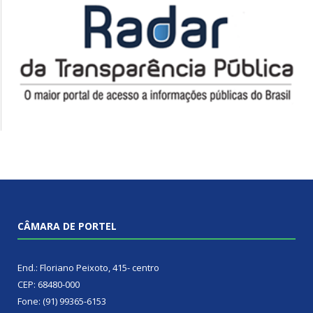
CÂMARA DE PORTEL
End.: Floriano Peixoto, 415- centro
CEP: 68480-000
Fone: (91) 99365-6153