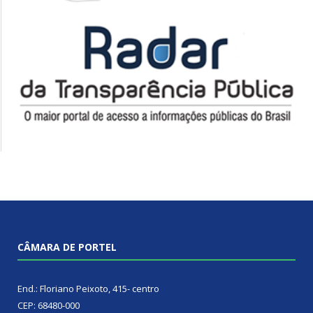
CÂMARA DE PORTEL
End.: Floriano Peixoto, 415- centro
CEP: 68480-000