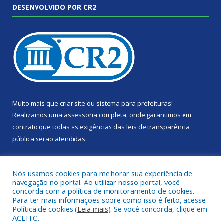
DESENVOLVIDO POR CR2
Muito mais que
criar site
ou
sistema para prefeituras
!
Realizamos uma
assessoria
completa, onde garantimos em
contrato que todas as exigências das
leis de transparência
pública
serão atendidas.
Conheça o
PNTP
e o
Radar da Transparência Pública
Nós usamos cookies para melhorar sua experiência de
navegação no portal. Ao utilizar nosso portal, você
concorda com a política de monitoramento de cookies.
Para ter mais informações sobre como isso é feito, acesse
Política de cookies (
Leia mais
). Se você concorda, clique em
Todos os direitos reservados a Câmara Municipal de Portel.
ACEITO.