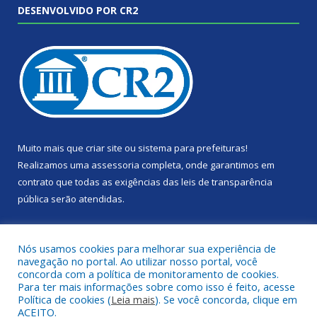
DESENVOLVIDO POR CR2
Muito mais que
criar site
ou
sistema para prefeituras
!
Realizamos uma
assessoria
completa, onde garantimos em
contrato que todas as exigências das
leis de transparência
pública
serão atendidas.
Conheça o
PNTP
e o
Radar da Transparência Pública
Nós usamos cookies para melhorar sua experiência de
navegação no portal. Ao utilizar nosso portal, você
concorda com a política de monitoramento de cookies.
Para ter mais informações sobre como isso é feito, acesse
Política de cookies (
Leia mais
). Se você concorda, clique em
Todos os direitos reservados a Câmara Municipal de Portel.
ACEITO.