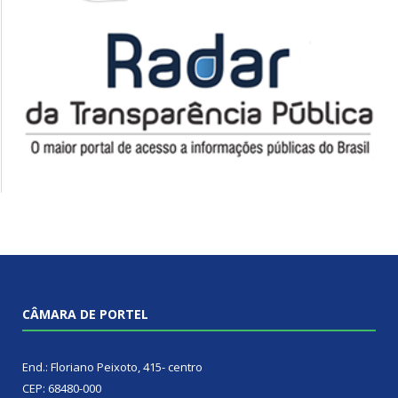
CÂMARA DE PORTEL
End.: Floriano Peixoto, 415- centro
CEP: 68480-000