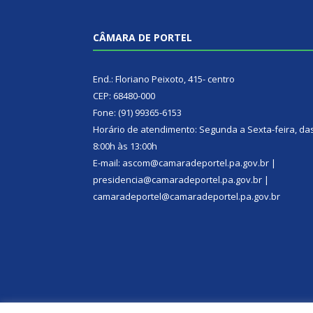
CÂMARA DE PORTEL
End.: Floriano Peixoto, 415- centro
CEP: 68480-000
Fone: (91) 99365-6153
Horário de atendimento: Segunda a Sexta-feira, da
8:00h às 13:00h
E-mail: ascom@camaradeportel.pa.gov.br |
presidencia@camaradeportel.pa.gov.br |
camaradeportel@camaradeportel.pa.gov.br