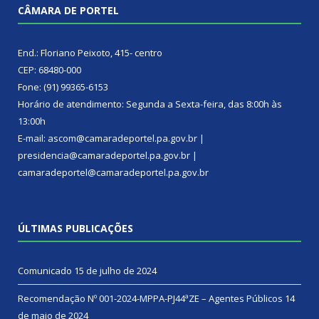
CÂMARA DE PORTEL
End.: Floriano Peixoto, 415- centro
CEP: 68480-000
Fone: (91) 99365-6153
Horário de atendimento: Segunda a Sexta-feira, das 8:00h às
13:00h
E-mail: ascom@camaradeportel.pa.gov.br |
presidencia@camaradeportel.pa.gov.br |
camaradeportel@camaradeportel.pa.gov.br
ÚLTIMAS PUBLICAÇÕES
Comunicado
15 de julho de 2024
Recomendação Nº 001-2024-MPPA-PJ44ªZE – Agentes Públicos
14
de maio de 2024