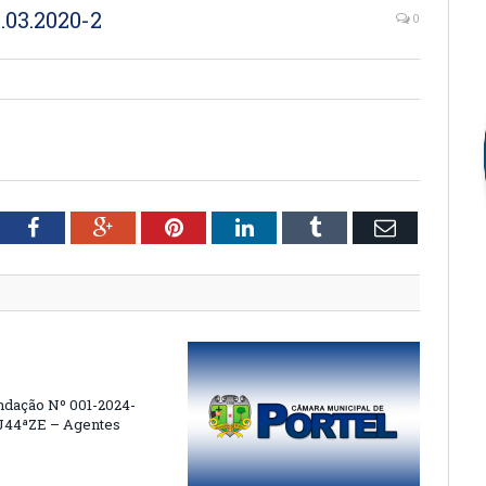
03.2020-2
0
tter
Facebook
Google+
Pinterest
LinkedIn
Tumblr
Email
dação Nº 001-2024-
44ªZE – Agentes