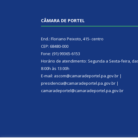
CÂMARA DE PORTEL
End.: Floriano Peixoto, 415- centro
CEP: 68480-000
Fone: (91) 99365-6153
Horário de atendimento: Segunda a Sexta-feira, da
8:00h às 13:00h
E-mail: ascom@camaradeportel.pa.gov.br |
presidencia@camaradeportel.pa.gov.br |
camaradeportel@camaradeportel.pa.gov.br