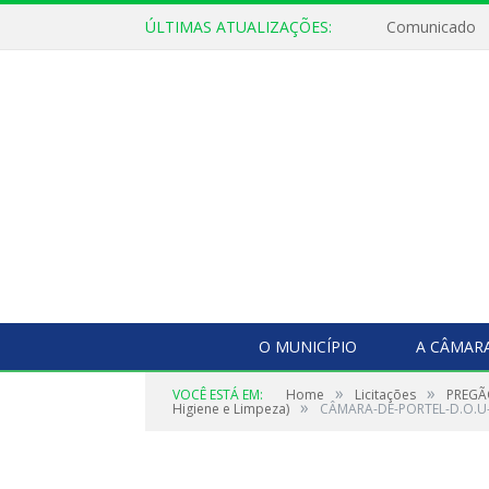
ÚLTIMAS ATUALIZAÇÕES:
Comunicado
O MUNICÍPIO
A CÂMAR
»
»
VOCÊ ESTÁ EM:
Home
Licitações
PREGÃO
»
Higiene e Limpeza)
CÂMARA-DE-PORTEL-D.O.U-