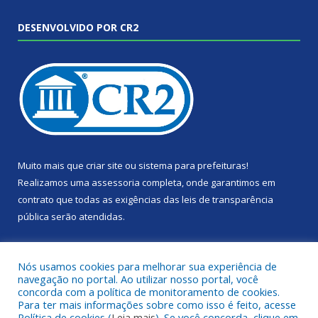
DESENVOLVIDO POR CR2
Muito mais que
criar site
ou
sistema para prefeituras
!
Realizamos uma
assessoria
completa, onde garantimos em
contrato que todas as exigências das
leis de transparência
pública
serão atendidas.
Conheça o
PNTP
e o
Radar da Transparência Pública
Nós usamos cookies para melhorar sua experiência de
navegação no portal. Ao utilizar nosso portal, você
concorda com a política de monitoramento de cookies.
Para ter mais informações sobre como isso é feito, acesse
Política de cookies (
Leia mais
). Se você concorda, clique em