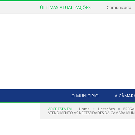
ÚLTIMAS ATUALIZAÇÕES:
Comunicado
O MUNICÍPIO
A CÂMAR
»
»
VOCÊ ESTÁ EM:
Home
Licitações
PREGÃ
ATENDIMENTO AS NECESSIDADES DA CÂMARA MUNIC