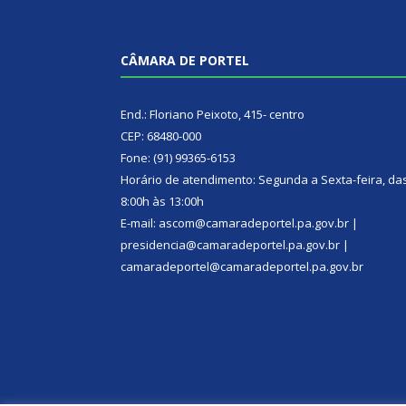
CÂMARA DE PORTEL
End.: Floriano Peixoto, 415- centro
CEP: 68480-000
Fone: (91) 99365-6153
Horário de atendimento: Segunda a Sexta-feira, da
8:00h às 13:00h
E-mail: ascom@camaradeportel.pa.gov.br |
presidencia@camaradeportel.pa.gov.br |
camaradeportel@camaradeportel.pa.gov.br