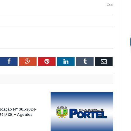
0
tter
Facebook
Google+
Pinterest
LinkedIn
Tumblr
Email
dação Nº 001-2024-
44ªZE – Agentes