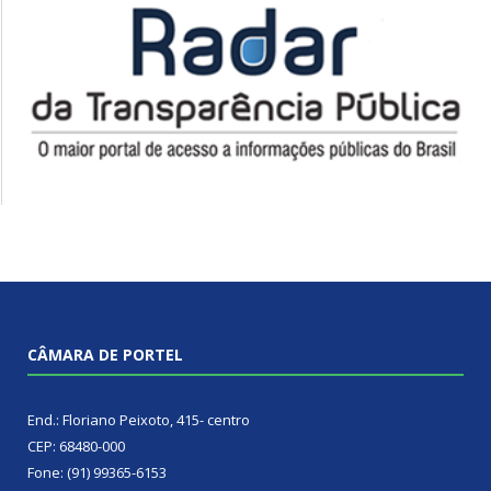
CÂMARA DE PORTEL
End.: Floriano Peixoto, 415- centro
CEP: 68480-000
Fone: (91) 99365-6153