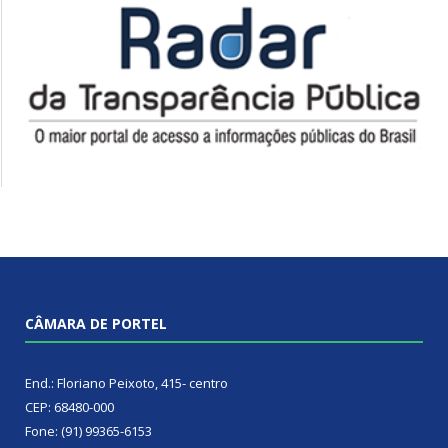
CÂMARA DE PORTEL
End.: Floriano Peixoto, 415- centro
CEP: 68480-000
Fone: (91) 99365-6153