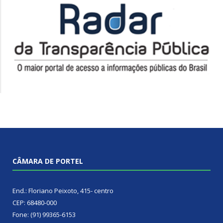
CÂMARA DE PORTEL
End.: Floriano Peixoto, 415- centro
CEP: 68480-000
Fone: (91) 99365-6153