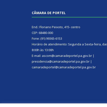
CÂMARA DE PORTEL
End.: Floriano Peixoto, 415- centro
CEP: 68480-000
Fone: (91) 99365-6153
Horário de atendimento: Segunda a Sexta-feira, da
8:00h às 13:00h
E-mail: ascom@camaradeportel.pa.gov.br |
presidencia@camaradeportel.pa.gov.br |
camaradeportel@camaradeportel.pa.gov.br