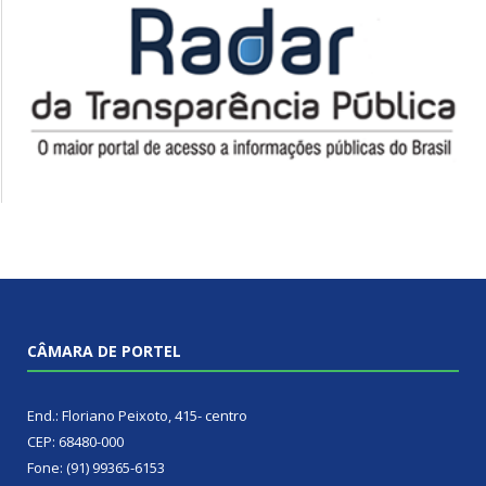
CÂMARA DE PORTEL
End.: Floriano Peixoto, 415- centro
CEP: 68480-000
Fone: (91) 99365-6153