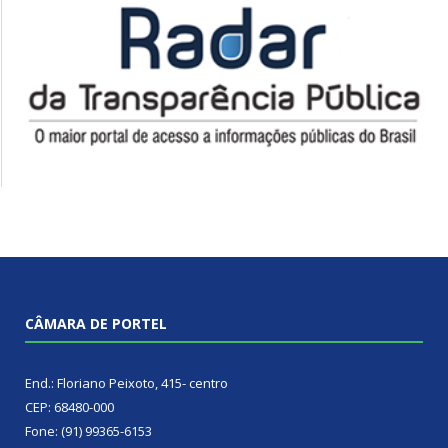
CÂMARA DE PORTEL
End.: Floriano Peixoto, 415- centro
CEP: 68480-000
Fone: (91) 99365-6153