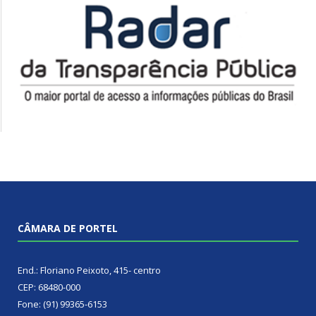
CÂMARA DE PORTEL
End.: Floriano Peixoto, 415- centro
CEP: 68480-000
Fone: (91) 99365-6153