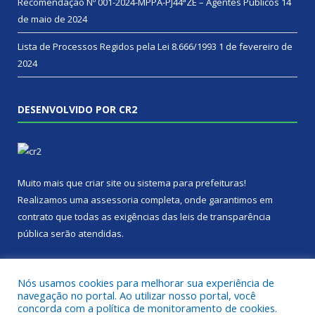
Recomendação Nº 001-2024-MPPA-PJ44ªZE – Agentes Públicos
14
de maio de 2024
Lista de Processos Regidos pela Lei 8.666/1993
1 de fevereiro de
2024
DESENVOLVIDO POR CR2
Muito mais que
criar site
ou
sistema para prefeituras
!
Realizamos uma
assessoria
completa, onde garantimos em
contrato que todas as exigências das
leis de transparência
pública
serão atendidas.
Conheça o
PNTP
e o
Radar da Transparência Pública
Nós usamos cookies para melhorar sua experiência de
navegação no portal. Ao utilizar nosso portal, você
concorda com a política de monitoramento de cookies.