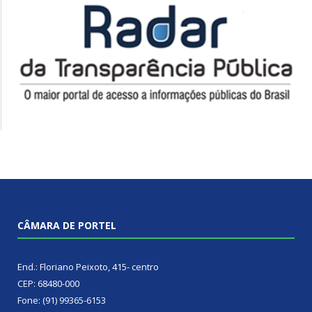
CÂMARA DE PORTEL
End.: Floriano Peixoto, 415- centro
CEP: 68480-000
Fone: (91) 99365-6153