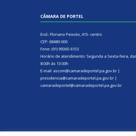
CÂMARA DE PORTEL
End.: Floriano Peixoto, 415- centro
CEP: 68480-000
Fone: (91) 99365-6153
Horário de atendimento: Segunda a Sexta-feira, da
8:00h às 13:00h
E-mail: ascom@camaradeportel.pa.gov.br |
presidencia@camaradeportel.pa.gov.br |
camaradeportel@camaradeportel.pa.gov.br