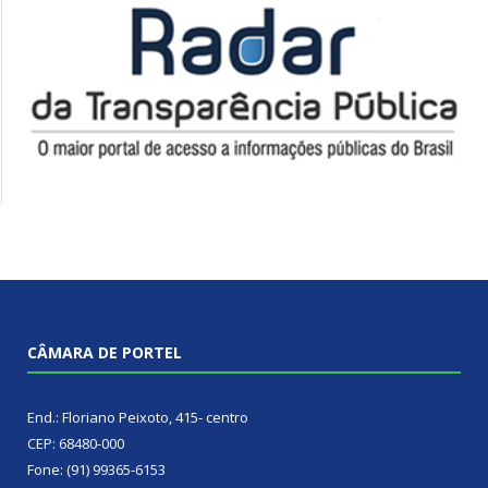
CÂMARA DE PORTEL
End.: Floriano Peixoto, 415- centro
CEP: 68480-000
Fone: (91) 99365-6153