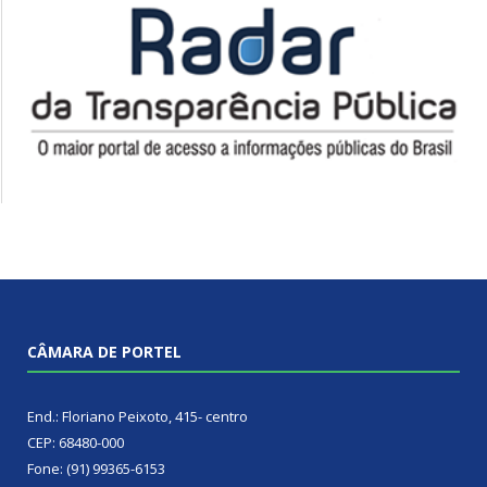
CÂMARA DE PORTEL
End.: Floriano Peixoto, 415- centro
CEP: 68480-000
Fone: (91) 99365-6153