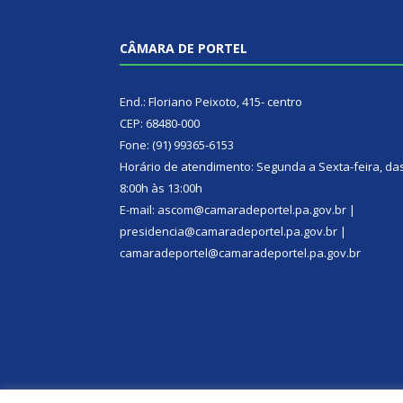
CÂMARA DE PORTEL
End.: Floriano Peixoto, 415- centro
CEP: 68480-000
Fone: (91) 99365-6153
Horário de atendimento: Segunda a Sexta-feira, da
8:00h às 13:00h
E-mail: ascom@camaradeportel.pa.gov.br |
presidencia@camaradeportel.pa.gov.br |
camaradeportel@camaradeportel.pa.gov.br