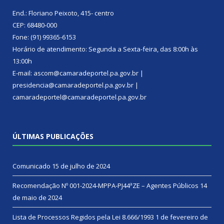
End.: Floriano Peixoto, 415- centro
CEP: 68480-000
Fone: (91) 99365-6153
Horário de atendimento: Segunda a Sexta-feira, das 8:00h às
13:00h
E-mail: ascom@camaradeportel.pa.gov.br |
presidencia@camaradeportel.pa.gov.br |
camaradeportel@camaradeportel.pa.gov.br
ÚLTIMAS PUBLICAÇÕES
Comunicado
15 de julho de 2024
Recomendação Nº 001-2024-MPPA-PJ44ªZE – Agentes Públicos
14
de maio de 2024
Lista de Processos Regidos pela Lei 8.666/1993
1 de fevereiro de