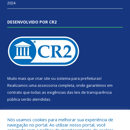
2024
DESENVOLVIDO POR CR2
Muito mais que
criar site
ou
sistema para prefeituras
!
Realizamos uma
assessoria
completa, onde garantimos em
contrato que todas as exigências das
leis de transparência
pública
serão atendidas.
Conheça o
PNTP
e o
Radar da Transparência Pública
Nós usamos cookies para melhorar sua experiência de
navegação no portal. Ao utilizar nosso portal, você