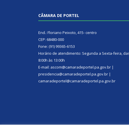
CÂMARA DE PORTEL
End.: Floriano Peixoto, 415- centro
CEP: 68480-000
Fone: (91) 99365-6153
Horário de atendimento: Segunda a Sexta-feira, da
8:00h às 13:00h
E-mail: ascom@camaradeportel.pa.gov.br |
presidencia@camaradeportel.pa.gov.br |
camaradeportel@camaradeportel.pa.gov.br