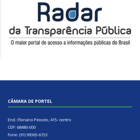
CÂMARA DE PORTEL
End.: Floriano Peixoto, 415- centro
CEP: 68480-000
Fone: (91) 99365-6153