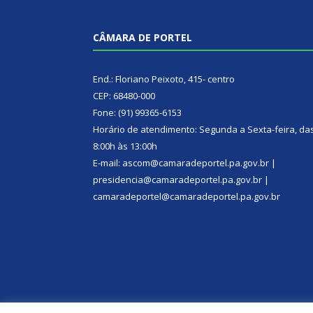
CÂMARA DE PORTEL
End.: Floriano Peixoto, 415- centro
CEP: 68480-000
Fone: (91) 99365-6153
Horário de atendimento: Segunda a Sexta-feira, da
8:00h às 13:00h
E-mail: ascom@camaradeportel.pa.gov.br |
presidencia@camaradeportel.pa.gov.br |
camaradeportel@camaradeportel.pa.gov.br