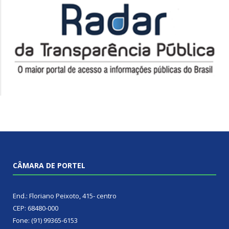
CÂMARA DE PORTEL
End.: Floriano Peixoto, 415- centro
CEP: 68480-000
Fone: (91) 99365-6153