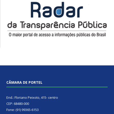
CÂMARA DE PORTEL
End.: Floriano Peixoto, 415- centro
CEP: 68480-000
Fone: (91) 99365-6153