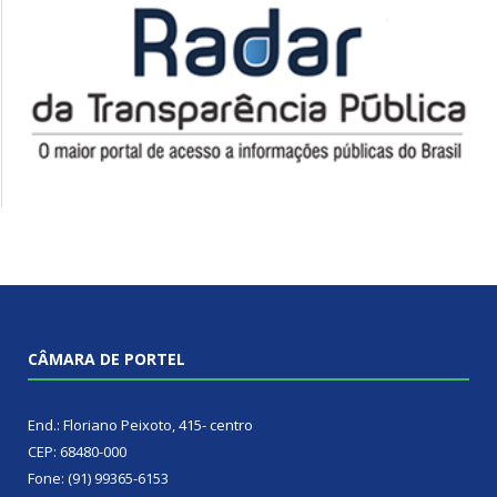
CÂMARA DE PORTEL
End.: Floriano Peixoto, 415- centro
CEP: 68480-000
Fone: (91) 99365-6153