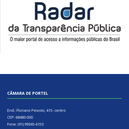
CÂMARA DE PORTEL
End.: Floriano Peixoto, 415- centro
CEP: 68480-000
Fone: (91) 99365-6153