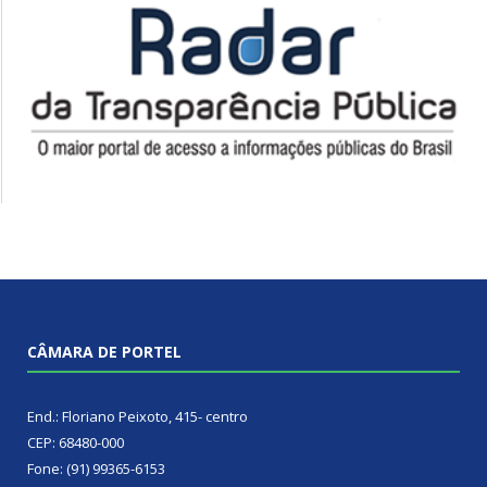
CÂMARA DE PORTEL
End.: Floriano Peixoto, 415- centro
CEP: 68480-000
Fone: (91) 99365-6153