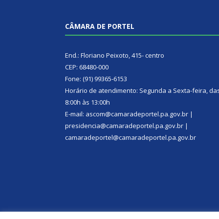
CÂMARA DE PORTEL
End.: Floriano Peixoto, 415- centro
CEP: 68480-000
Fone: (91) 99365-6153
Horário de atendimento: Segunda a Sexta-feira, da
8:00h às 13:00h
E-mail: ascom@camaradeportel.pa.gov.br |
presidencia@camaradeportel.pa.gov.br |
camaradeportel@camaradeportel.pa.gov.br