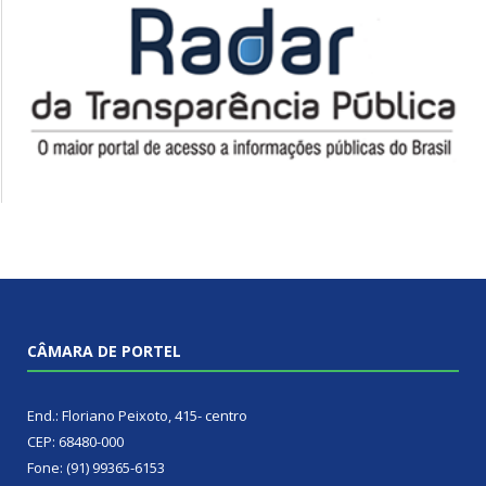
CÂMARA DE PORTEL
End.: Floriano Peixoto, 415- centro
CEP: 68480-000
Fone: (91) 99365-6153