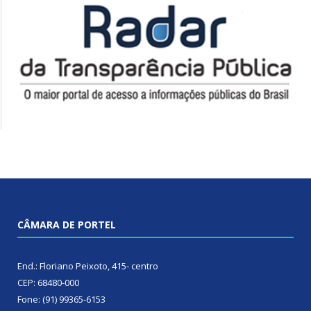
CÂMARA DE PORTEL
End.: Floriano Peixoto, 415- centro
CEP: 68480-000
Fone: (91) 99365-6153