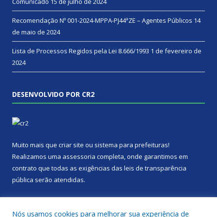
Comunicado
15 de julho de 2024
Recomendação Nº 001-2024-MPPA-PJ44ªZE – Agentes Públicos
14
de maio de 2024
Lista de Processos Regidos pela Lei 8.666/1993
1 de fevereiro de
2024
DESENVOLVIDO POR CR2
Muito mais que
criar site
ou
sistema para prefeituras
!
Realizamos uma
assessoria
completa, onde garantimos em
contrato que todas as exigências das
leis de transparência
pública
serão atendidas.
Conheça o
PNTP
e o
Radar da Transparência Pública
Nós usamos cookies para melhorar sua experiência de