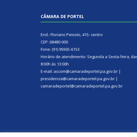
CÂMARA DE PORTEL
End.: Floriano Peixoto, 415- centro
CEP: 68480-000
Fone: (91) 99365-6153
Horário de atendimento: Segunda a Sexta-feira, da
8:00h às 13:00h
E-mail: ascom@camaradeportel.pa.gov.br |
presidencia@camaradeportel.pa.gov.br |
camaradeportel@camaradeportel.pa.gov.br