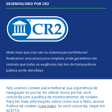
DESENVOLVIDO POR CR2
Muito mais que
criar site
ou
sistema para prefeituras
!
Realizamos uma
assessoria
completa, onde garantimos em
contrato que todas as exigências das
leis de transparência
pública
serão atendidas.
Conheça o
PNTP
e o
Radar da Transparência Pública
Nós usamos cookies para melhorar sua experiência de
navegação no portal. Ao utilizar nosso portal, você
concorda com a política de monitoramento de cookies.
Para ter mais informações sobre como isso é feito, acesse
Política de cookies (
Leia mais
). Se você concorda, clique em
Todos os direitos reservados a Câmara Municipal de Portel.
ACEITO.