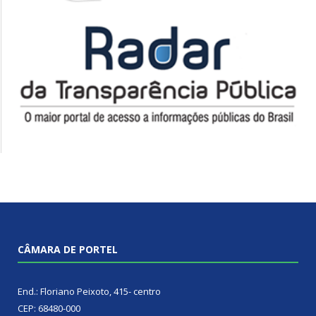
CÂMARA DE PORTEL
End.: Floriano Peixoto, 415- centro
CEP: 68480-000