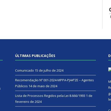
ÚLTIMAS PUBLICAÇÕES
D
Comunicado
15 de julho de 2024
Recomendação Nº 001-2024-MPPA-PJ44ªZE – Agentes
M
Públicos
14 de maio de 2024
R
s
g
Lista de Processos Regidos pela Lei 8.666/1993
1 de
l
fevereiro de 2024
C