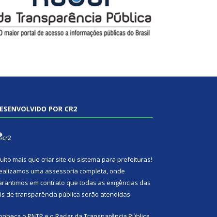
ESENVOLVIDO POR CR2
uito mais que
criar site
ou
sistema para prefeituras
!
ealizamos uma
assessoria
completa, onde
arantimos em contrato que todas as exigências das
eis de transparência pública
serão atendidas.
onheça o
PNTP
e o
Radar da Transparência Pública