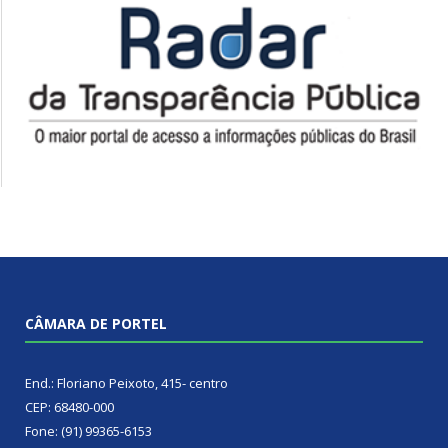
CÂMARA DE PORTEL
End.: Floriano Peixoto, 415- centro
CEP: 68480-000
Fone: (91) 99365-6153