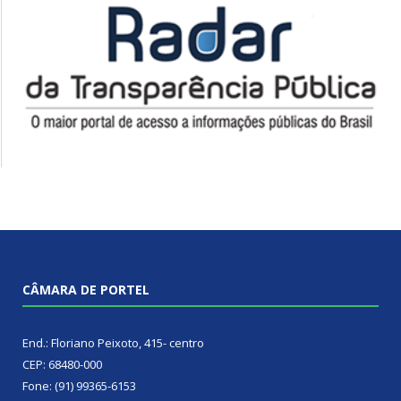
CÂMARA DE PORTEL
End.: Floriano Peixoto, 415- centro
CEP: 68480-000
Fone: (91) 99365-6153