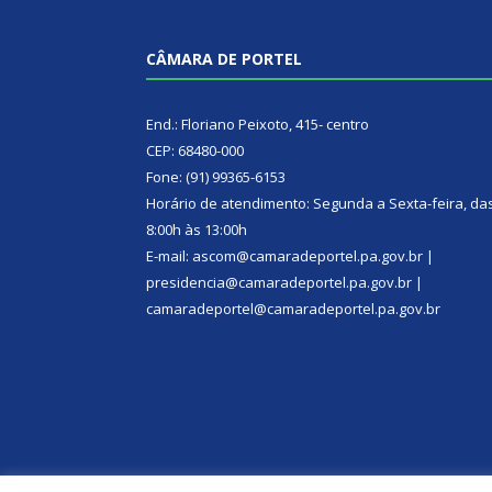
CÂMARA DE PORTEL
End.: Floriano Peixoto, 415- centro
CEP: 68480-000
Fone: (91) 99365-6153
Horário de atendimento: Segunda a Sexta-feira, da
8:00h às 13:00h
E-mail: ascom@camaradeportel.pa.gov.br |
presidencia@camaradeportel.pa.gov.br |
camaradeportel@camaradeportel.pa.gov.br