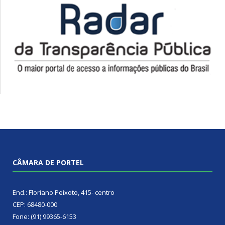
CÂMARA DE PORTEL
End.: Floriano Peixoto, 415- centro
CEP: 68480-000
Fone: (91) 99365-6153