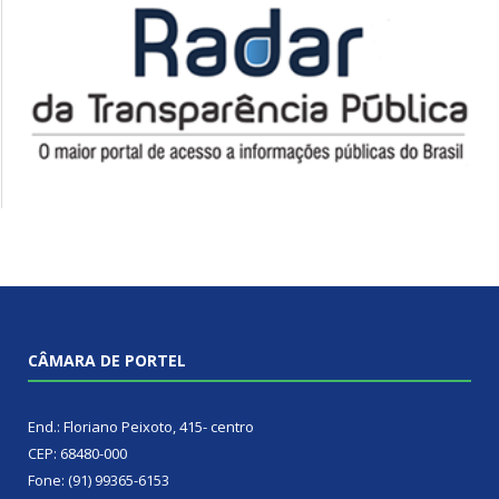
CÂMARA DE PORTEL
End.: Floriano Peixoto, 415- centro
CEP: 68480-000
Fone: (91) 99365-6153