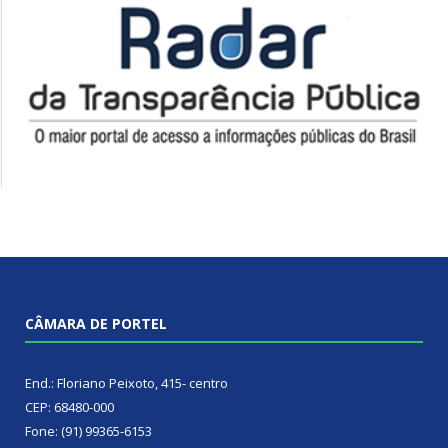
CÂMARA DE PORTEL
End.: Floriano Peixoto, 415- centro
CEP: 68480-000
Fone: (91) 99365-6153