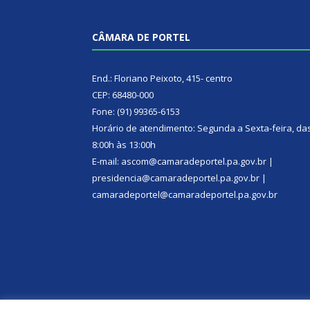
CÂMARA DE PORTEL
End.: Floriano Peixoto, 415- centro
CEP: 68480-000
Fone: (91) 99365-6153
Horário de atendimento: Segunda a Sexta-feira, da
8:00h às 13:00h
E-mail: ascom@camaradeportel.pa.gov.br |
presidencia@camaradeportel.pa.gov.br |
camaradeportel@camaradeportel.pa.gov.br