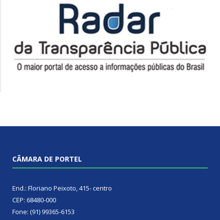
CÂMARA DE PORTEL
End.: Floriano Peixoto, 415- centro
CEP: 68480-000
Fone: (91) 99365-6153