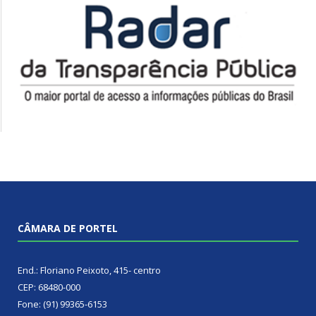
CÂMARA DE PORTEL
End.: Floriano Peixoto, 415- centro
CEP: 68480-000
Fone: (91) 99365-6153