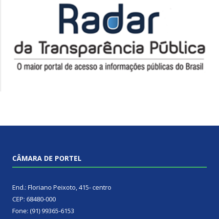
CÂMARA DE PORTEL
End.: Floriano Peixoto, 415- centro
CEP: 68480-000
Fone: (91) 99365-6153